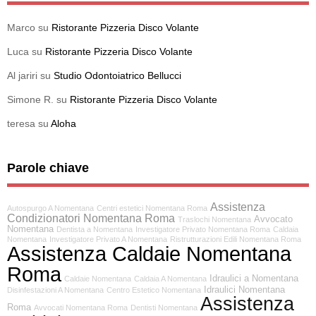
Marco
su
Ristorante Pizzeria Disco Volante
Luca
su
Ristorante Pizzeria Disco Volante
Al jariri
su
Studio Odontoiatrico Bellucci
Simone R.
su
Ristorante Pizzeria Disco Volante
teresa
su
Aloha
Parole chiave
Assistenza
Autospurgo A Nomentana
Centri estetici Nomentana Roma
Condizionatori Nomentana Roma
Avvocato
Traslochi Nomentana
Nomentana
Dentista a Nomentana
Investigatore Privato Nomentana Roma
Caldaia
Nomentana
Investigatore Privato A Nomentana
Ristrutturazioni Edili Nomentana Roma
Assistenza Caldaie Nomentana
Roma
Idraulici a Nomentana
Caldaie Nomentana
Caldaia A Nomentana
Idraulici Nomentana
Disinfestazioni A Nomentana
Centro Estetico Nomentana
Assistenza
Roma
Avvocati Nomentana Roma
Dentisti Nomentana