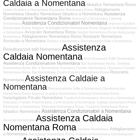
Caldaia a Nomentana
Idraulico Nomentana Roma
Abbigliamento
Centro Estetico a Nomentana
Ristorante Nomentana Roma
Assistenza
Nomentana
Idraulici Nomentana
Idraulico a Nomentana
Condizionatore Nomentana Roma
Ristoranti a Nomentana
Catering
Assistenza Condizionatori Nomentana
Nomentana
Imprese di pulizie
Nomentana Roma
Negozio di Abbigliamento Nomentana Roma
Negozio di Abbigliamento
Avvocato Nomentana Roma
a Nomentana
Dentisti Nomentana Roma
Autospurgo
Abbigliamento Nomentana Roma
Ristoranti Nomentana
Nomentana
Avvocato a Nomentana
Dentisti a Nomentana
Ristrutturazioni Edili a Nomentana
Assistenza
Ristrutturazioni edili Nomentana
Caldaia Nomentana
Ristrutturazione Edile Nomentana
Assistenza Condizionatore Nomentana
Bar Nomentana Roma.
Dentista
Nomentana Roma
Bar a Nomentana
Onoranze Funebri Nomentana
Onoranze Funebri
Ristorante
Nomentana Roma
Bar Nomentana
Centro Estetico Nomentana Roma
Assistenza Caldaie a
Nomentana
Nomentana
Ristrutturazione Edile a Nomentana
Disinfestazioni
Nomentana Roma
Imprese di pulizie Nomentana
Catering Nomentana Roma
Investigatore Privato Nomentana
Traslochi A Nomentana
Avvocati a Nomentana
Onoranze Funebri A Nomentana
Centri Estetici a Nomentana
Caldaia Nomentana Roma
Ristorante a Nomentana
Ristoranti Nomentana Roma
Traslochi Nomentana Roma
Assistenza Condizionatori a Nomentana
Idraulico Nomentana
Assistenza Caldaia
Avvocati Nomentana
Nomentana Roma
Abbigliamento
Dentista Nomentana
a Nomentana
Autospurgo Nomentana Roma
Trasloco A Nomentana
Disinfestazioni