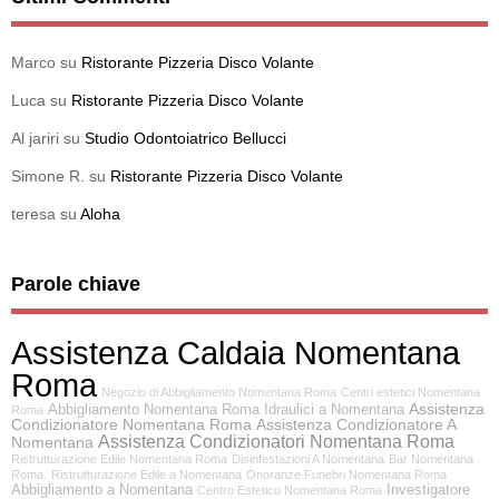
Marco
su
Ristorante Pizzeria Disco Volante
Luca
su
Ristorante Pizzeria Disco Volante
Al jariri
su
Studio Odontoiatrico Bellucci
Simone R.
su
Ristorante Pizzeria Disco Volante
teresa
su
Aloha
Parole chiave
Assistenza Caldaia Nomentana
Roma
Negozio di Abbigliamento Nomentana Roma
Centri estetici Nomentana
Assistenza
Abbigliamento Nomentana Roma
Idraulici a Nomentana
Roma
Condizionatore Nomentana Roma
Assistenza Condizionatore A
Assistenza Condizionatori Nomentana Roma
Nomentana
Ristrutturazione Edile Nomentana Roma
Disinfestazioni A Nomentana
Bar Nomentana
Roma.
Ristrutturazione Edile a Nomentana
Onoranze Funebri Nomentana Roma
Abbigliamento a Nomentana
Investigatore
Centro Estetico Nomentana Roma