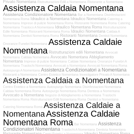
Privato Nomentana
Ristrutturazioni Edili a Nomentana
Ristorante a Nomentana
Assistenza Caldaia Nomentana
Assistenza Condizionatore Nomentana
Bar a Nomentana
Disinfestazioni
Idraulico a Nomentana
Idraulico Nomentana
Nomentana Roma
Catering a
Nomentana
Imprese di pulizie Nomentana Roma
Ristorante Nomentana Roma
Catering
Idraulico Nomentana Roma
Nomentana
Trasloco A Nomentana
Ristrutturazione
Idraulici Nomentana
Edile Nomentana
Ristoranti Nomentana Roma
Caldaia A
Ristoranti Nomentana
Nomentana
Dentisti Nomentana Roma
Dentisti Nomentana
Assistenza Caldaie
Onoranze Funebri Nomentana
Nomentana
Ristrutturazioni edili Nomentana
Avvocati
Avvocato Nomentana
Abbigliamento
Nomentana
Caldaia Nomentana
Nomentana
Imprese di pulizie Nomentana
Caldaie Nomentana
Onoranze Funebri A
Nomentana
Traslochi Nomentana
Avvocati a Nomentana
Avvocati Nomentana Roma
Assistenza Condizionatori a Nomentana
Autospurgo A Nomentana
Ristoranti a Nomentana
Centro Estetico Nomentana
Investigatore Privato A Nomentana
Assistenza Caldaia a Nomentana
Centro Estetico a Nomentana
Autospurgo Nomentana
Disinfestazioni Nomentana
Caldaia Nomentana Roma
Autospurgo Nomentana Roma
Dentista a Nomentana
Avvocato a Nomentana
Negozio di Abbigliamento a Nomentana
Traslochi
Nomentana Roma
Ristrutturazioni Edili Nomentana Roma
Dentisti a Nomentana
Assistenza Caldaie a
Catering Nomentana Roma
Assistenza Caldaie
Nomentana
Nomentana Roma
Assistenza
Bar Nomentana
Condizionatori Nomentana
Traslochi A Nomentana
Dentista Nomentana
Ristorante Nomentana
Idraulici Nomentana Roma
Centri Estetici a Nomentana