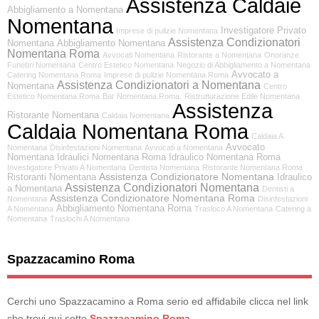
Assistenza Caldaie
Abbigliamento a Nomentana
Nomentana
Investigatore Privato
Imprese di pulizie Nomentana
Assistenza Condizionatori
Nomentana
Abbigliamento Nomentana
Nomentana Roma
Avvocati Nomentana
Ristorante a Nomentana
Onoranze
Funebri Nomentana
Centro Estetico Nomentana
Negozio di Abbigliamento a Nomentana
Avvocato a
Catering Nomentana Roma
Imprese di pulizie Nomentana Roma
Assistenza Condizionatori a Nomentana
Nomentana
Centro
Estetico Nomentana Roma
Bar Nomentana Roma.
Ristrutturazione Edile Nomentana
Assistenza
Ristorante Nomentana
Caldaia Nomentana
Caldaia Nomentana Roma
Caldaia A
Avvocato
Nomentana
Disinfestazioni Nomentana
Avvocati a Nomentana
Nomentana
Idraulici Nomentana Roma
Idraulico Nomentana Roma
Investigatore Privato A Nomentana
Dentista Nomentana
Ristorante Nomentana Roma
Assistenza Condizionatore Nomentana
Ristoranti Nomentana
Idraulico
Assistenza Condizionatori Nomentana
a Nomentana
Dentisti a
Assistenza Condizionatore Nomentana Roma
Nomentana
Disinfestazioni
Abbigliamento Nomentana Roma
A Nomentana
Trasloco A Nomentana
Catering a
Nomentana
Traslochi A Nomentana
Spazzacamino Roma
Cerchi uno Spazzacamino a Roma serio ed affidabile clicca nel link
che trovi qui sotto
Spazzacamino Roma