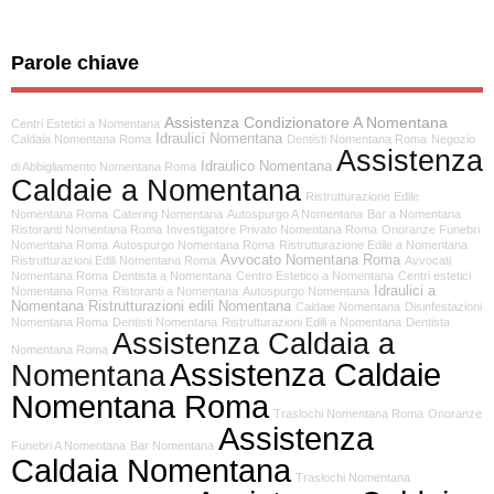
Parole chiave
Assistenza Condizionatore A Nomentana
Centri Estetici a Nomentana
Idraulici Nomentana
Caldaia Nomentana Roma
Dentisti Nomentana Roma
Negozio
Assistenza
Idraulico Nomentana
di Abbigliamento Nomentana Roma
Caldaie a Nomentana
Ristrutturazione Edile
Nomentana Roma
Catering Nomentana
Autospurgo A Nomentana
Bar a Nomentana
Ristoranti Nomentana Roma
Investigatore Privato Nomentana Roma
Onoranze Funebri
Nomentana Roma
Autospurgo Nomentana Roma
Ristrutturazione Edile a Nomentana
Avvocato Nomentana Roma
Ristrutturazioni Edili Nomentana Roma
Avvocati
Nomentana Roma
Dentista a Nomentana
Centro Estetico a Nomentana
Centri estetici
Idraulici a
Nomentana Roma
Ristoranti a Nomentana
Autospurgo Nomentana
Nomentana
Ristrutturazioni edili Nomentana
Caldaie Nomentana
Disinfestazioni
Nomentana Roma
Dentisti Nomentana
Ristrutturazioni Edili a Nomentana
Dentista
Assistenza Caldaia a
Nomentana Roma
Assistenza Caldaie
Nomentana
Nomentana Roma
Traslochi Nomentana Roma
Onoranze
Assistenza
Funebri A Nomentana
Bar Nomentana
Caldaia Nomentana
Traslochi Nomentana