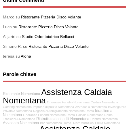
Marco
su
Ristorante Pizzeria Disco Volante
Luca
su
Ristorante Pizzeria Disco Volante
Al jariri
su
Studio Odontoiatrico Bellucci
Simone R.
su
Ristorante Pizzeria Disco Volante
teresa
su
Aloha
Parole chiave
Assistenza Caldaia
Ristorante Nomentana
Nomentana
Onoranze Funebri Nomentana
Caldaia Nomentana
Catering Nomentana
Imprese di pulizie Nomentana
Avvocati a Nomentana
Investigatore
Idraulico a
Privato A Nomentana
Negozio di Abbigliamento Nomentana Roma
Nomentana
Onoranze Funebri Nomentana Roma
Caldaia Nomentana Roma
Ristrutturazioni edili Nomentana
Traslochi A Nomentana
Dentisti Nomentana
Avvocato Nomentana
Bar Nomentana Roma.
Ristrutturazioni Edili a Nomentana
Assistenza Caldaie