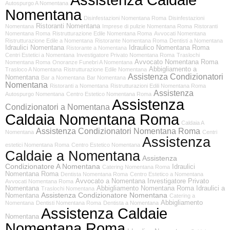
Autospurgo A Nomentana
Nomentana
Disinfestazioni Nomentana Roma
Disinfestazioni
Ristoranti Nomentana
Nomentana
Imprese di pulizie Nomentana Roma
Ristoranti
Nomentana Roma
Ristrutturazione Edile Nomentana Roma
Avvocati Nomentana
Ristrutturazione Edile a Nomentana
Ristorante Nomentana Roma
Dentisti a Nomentana
Idraulici Nomentana
Idraulico Nomentana Roma
Ristorante a Nomentana
Centri Estetici a Nomentana
Investigatore Privato Nomentana Roma
Traslochi
Avvocato Nomentana Roma
Nomentana Roma
Onoranze Funebri A Nomentana
Abbigliamento a
Trasloco A Nomentana
Ristrutturazione Edile Nomentana
Assistenza Condizionatori
Nomentana
Bar a Nomentana
Bar Nomentana
Nomentana
Ristoranti a Nomentana
Ristrutturazioni Edili Nomentana Roma
Assistenza
Autospurgo Nomentana
Centro Estetico Nomentana Roma
Assistenza
Condizionatori a Nomentana
Caldaia Nomentana Roma
Caldaia A
Assistenza Condizionatori Nomentana Roma
Nomentana
Centri
Assistenza
estetici Nomentana Roma
Centro Estetico Nomentana
Caldaie a Nomentana
Assistenza
Condizionatore A Nomentana
Idraulici
Catering Nomentana Roma
Nomentana Roma
Dentista Nomentana Roma
Centro Estetico a Nomentana
Avvocato a Nomentana
Investigatore Privato
Avvocati Nomentana Roma
Nomentana
Abbigliamento Nomentana Roma
Idraulici a
Traslochi Nomentana
Assistenza Condizionatore Nomentana
Nomentana
Catering a
Abbigliamento
Nomentana
Dentisti Nomentana Roma
Dentista a Nomentana
Assistenza Caldaie
Nomentana
Nomentana Roma