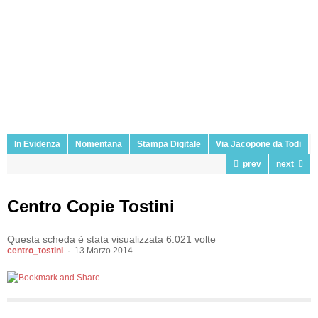
In Evidenza
Nomentana
Stampa Digitale
Via Jacopone da Todi
prev
next
Centro Copie Tostini
Questa scheda è stata visualizzata 6.021 volte
centro_tostini
13 Marzo 2014