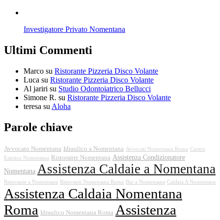
Investigatore Privato Nomentana
Ultimi Commenti
Marco
su
Ristorante Pizzeria Disco Volante
Luca
su
Ristorante Pizzeria Disco Volante
Al jariri
su
Studio Odontoiatrico Bellucci
Simone R.
su
Ristorante Pizzeria Disco Volante
teresa
su
Aloha
Parole chiave
Avvocato Nomentana
Idraulico a Nomentana
Avvocati Nomentana Roma
Centro
Assistenza Condizionatore
Ristorante Nomentana
Estetico Nomentana
Assistenza Caldaie a Nomentana
Nomentana
Ristorante a Nomentana
Ristoranti Nomentana Roma
Bar a Nomentana
Caldaia A Nomentana
Assistenza Caldaia Nomentana
Roma
Assistenza
Idraulico Nomentana Roma