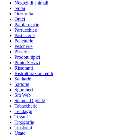
Negozi di animali
Notai
Ortofrutta
Ottici
Parafarmacie
Parrucchieri
Pasticcerie
Pelletterie
Pescherie
Pizzerie
Prodotti tipici
Punto Servizi
Ristoranti
Ristrutturazioni edili
Sanitarie
Sartorie
Sgomberi
Siti Web
Stampa Digitale
Tabaccherie
Tendaggi
Tessuti
Tipografie
Traslochi
Usato