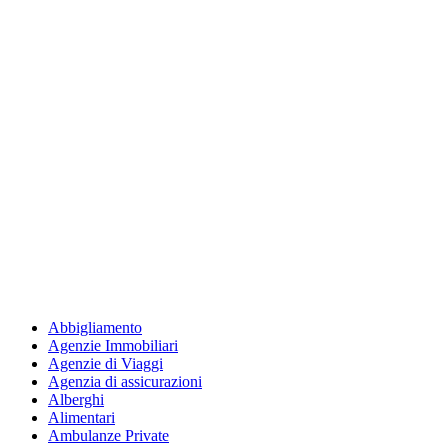
Abbigliamento
Agenzie Immobiliari
Agenzie di Viaggi
Agenzia di assicurazioni
Alberghi
Alimentari
Ambulanze Private