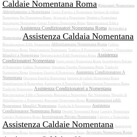
Caldaie Nomentana Roma
Ristoranti Nomentana
Abbigliamento a Nomentana
Centro Estetico a Nomentana
Imprese di pulizie
Nomentana
Bar Nomentana Roma.
Avvocati a Nomentana
Dentisti a Nomentana
Autospurgo Nomentana
Centro Estetico Nomentana Roma
Ristrutturazioni Edili a
Assistenza Condizionatori Nomentana Roma
Avvocato a
Nomentana
Assistenza Caldaia Nomentana
Nomentana
Abbigliamento Nomentana Roma
Ristrutturazione Edile Nomentana
Caldaia
Nomentana Roma
Disinfestazioni Nomentana
Trasloco A Nomentana
Dentista a Nomentana
Assistenza
Idraulici a Nomentana
Ristrutturazioni Edili Nomentana Roma
Condizionatori Nomentana
Centri estetici Nomentana Roma
Investigatore Privato
A Nomentana
Caldaie Nomentana
Onoranze Funebri Nomentana Roma
Traslochi
Assistenza Condizionatore A
Nomentana Roma
Onoranze Funebri A Nomentana
Nomentana
Onoranze Funebri Nomentana
Imprese di pulizie Nomentana Roma
Disinfestazioni A Nomentana
Autospurgo A Nomentana
Disinfestazioni Nomentana Roma
Assistenza Condizionatori a Nomentana
Traslochi Nomentana
Ristrutturazione Edile a Nomentana
Ristoranti a Nomentana
Bar Nomentana
Negozio di
Ristrutturazioni edili
Abbigliamento a Nomentana
Ristorante Nomentana Roma
Assistenza
Nomentana
Idraulici Nomentana
Traslochi A Nomentana
Condizionatore Nomentana Roma
Dentisti Nomentana Roma
Catering Nomentana
Investigatore Privato Nomentana
Catering Nomentana Roma
Catering a Nomentana
Assistenza Caldaie Nomentana
Autospurgo
Avvocato Nomentana Roma
Nomentana Roma
Investigatore Privato Nomentana Roma