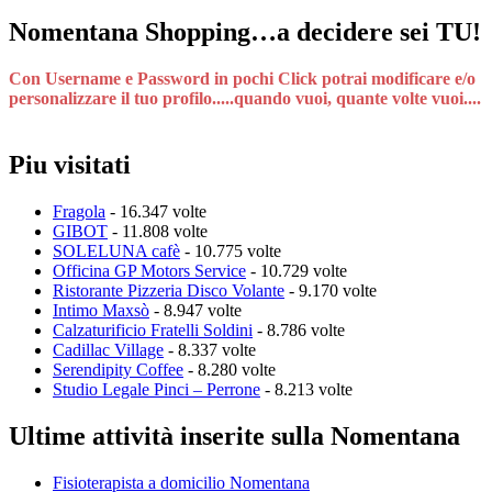
Nomentana Shopping…a decidere sei TU!
Con Username e Password in pochi Click potrai modificare e/o
personalizzare il tuo profilo.....quando vuoi, quante volte vuoi....
Piu visitati
Fragola
- 16.347 volte
GIBOT
- 11.808 volte
SOLELUNA cafè
- 10.775 volte
Officina GP Motors Service
- 10.729 volte
Ristorante Pizzeria Disco Volante
- 9.170 volte
Intimo Maxsò
- 8.947 volte
Calzaturificio Fratelli Soldini
- 8.786 volte
Cadillac Village
- 8.337 volte
Serendipity Coffee
- 8.280 volte
Studio Legale Pinci – Perrone
- 8.213 volte
Ultime attività inserite sulla Nomentana
Fisioterapista a domicilio Nomentana