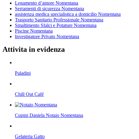
Legamento d’amore Nomentana
Serramenti di sicurezza Nomentana
assistenza medica specialistica a domicilio Nomentana
Trasporto Sanitario Professionale Nomentana
Smaltimento Sfalci e Potature Nomentana
Piscine Nomentana
Investigatore Privato Nomentana
Attivita in evidenza
Paladini
Chill Out Café
Cupini Daniela Notaio Nomentana
Gelateria Gatto