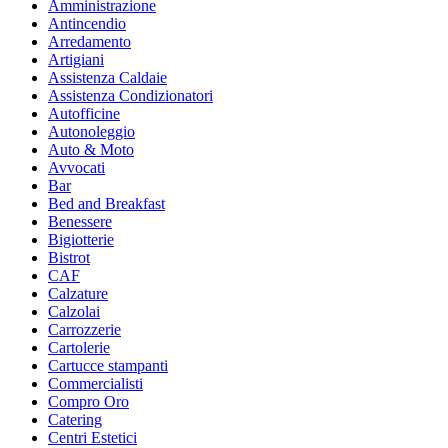
Amministrazione
Antincendio
Arredamento
Artigiani
Assistenza Caldaie
Assistenza Condizionatori
Autofficine
Autonoleggio
Auto & Moto
Avvocati
Bar
Bed and Breakfast
Benessere
Bigiotterie
Bistrot
CAF
Calzature
Calzolai
Carrozzerie
Cartolerie
Cartucce stampanti
Commercialisti
Compro Oro
Catering
Centri Estetici