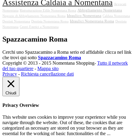
Assistenza Caldaia a Nomentana
Avvocati
Abbigliamento Nomentana
Nomentana
Ristrutturazione Edile Nomentana Roma
Idraulico Nomentana
Negozio di Abbigliamento Nomentana Roma
Caldaia Nomentana
Idraulici Nomentana Roma
Dentisti Nomentana
Dentista Nomentana Roma
Dentista
Nomentana
Centri Estetici a Nomentana
Spazzacamino Roma
Cerchi uno Spazzacamino a Roma serio ed affidabile clicca nel link
che trovi qui sotto
Spazzacamino Roma
Copyright © 2013 - 2015 Nomentana Shopping-
Tutto il network
del tuo quartiere
-
Mappa sito
Privacy
-
Richiesta cancellazione dati
Chiudi
Privacy Overview
This website uses cookies to improve your experience while you
navigate through the website. Out of these, the cookies that are
categorized as necessary are stored on your browser as they are
essential for the working of basic functionalities of the
...