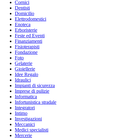
Cornici
Dentisti
Domicilio
Elettrodomestici
Enoteca
Erboristerie
Feste ed Eventi
Finanziamenti
Fisioterapisti
Fondazione
Foto
Gelaterie
Gioiellerie
Idee Regalo
Idraulici
Impianti di sicurezza
Imprese di pulizie
Informatica
Infortunistica stradale
Integratori
Intimo
Investigazioni
Meccanici
Medici specialisti
Mercerie