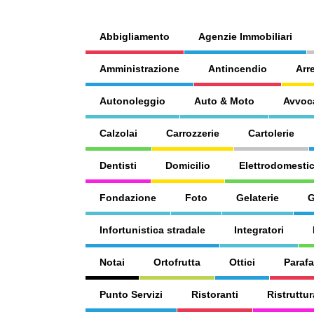
Abbigliamento
Agenzie Immobiliari
Amministrazione
Antincendio
Arr
Autonoleggio
Auto & Moto
Avvoc
Calzolai
Carrozzerie
Cartolerie
Dentisti
Domicilio
Elettrodomestic
Fondazione
Foto
Gelaterie
G
Infortunistica stradale
Integratori
Notai
Ortofrutta
Ottici
Paraf
Punto Servizi
Ristoranti
Ristruttur