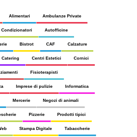
Alimentari
Ambulanze Private
 Condizionatori
Autofficine
erie
Bistrot
CAF
Calzature
Catering
Centri Estetici
Cornici
ziamenti
Fisioterapisti
za
Imprese di pulizie
Informatica
Mercerie
Negozi di animali
escherie
Pizzerie
Prodotti tipici
 Web
Stampa Digitale
Tabaccherie