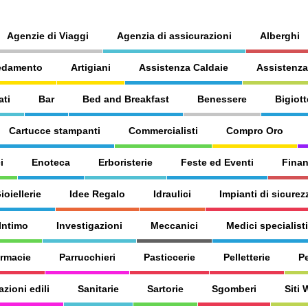
Agenzie di Viaggi
Agenzia di assicurazioni
Alberghi
edamento
Artigiani
Assistenza Caldaie
Assistenza
ati
Bar
Bed and Breakfast
Benessere
Bigiott
Cartucce stampanti
Commercialisti
Compro Oro
i
Enoteca
Erboristerie
Feste ed Eventi
Finan
ioiellerie
Idee Regalo
Idraulici
Impianti di sicurez
Intimo
Investigazioni
Meccanici
Medici specialisti
armacie
Parrucchieri
Pasticcerie
Pelletterie
P
azioni edili
Sanitarie
Sartorie
Sgomberi
Siti