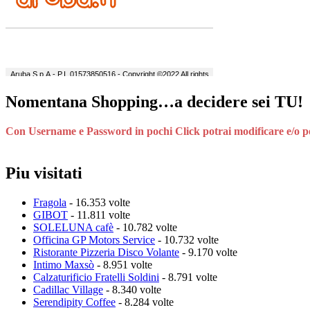
Nomentana Shopping…a decidere sei TU!
Con Username e Password in pochi Click potrai modificare e/o perso
Piu visitati
Fragola
- 16.353 volte
GIBOT
- 11.811 volte
SOLELUNA cafè
- 10.782 volte
Officina GP Motors Service
- 10.732 volte
Ristorante Pizzeria Disco Volante
- 9.170 volte
Intimo Maxsò
- 8.951 volte
Calzaturificio Fratelli Soldini
- 8.791 volte
Cadillac Village
- 8.340 volte
Serendipity Coffee
- 8.284 volte