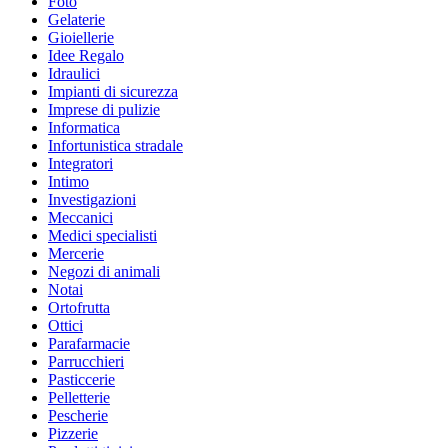
Foto
Gelaterie
Gioiellerie
Idee Regalo
Idraulici
Impianti di sicurezza
Imprese di pulizie
Informatica
Infortunistica stradale
Integratori
Intimo
Investigazioni
Meccanici
Medici specialisti
Mercerie
Negozi di animali
Notai
Ortofrutta
Ottici
Parafarmacie
Parrucchieri
Pasticcerie
Pelletterie
Pescherie
Pizzerie