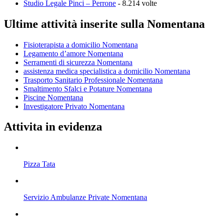
Studio Legale Pinci – Perrone
- 8.214 volte
Ultime attività inserite sulla Nomentana
Fisioterapista a domicilio Nomentana
Legamento d’amore Nomentana
Serramenti di sicurezza Nomentana
assistenza medica specialistica a domicilio Nomentana
Trasporto Sanitario Professionale Nomentana
Smaltimento Sfalci e Potature Nomentana
Piscine Nomentana
Investigatore Privato Nomentana
Attivita in evidenza
Pizza Tata
Servizio Ambulanze Private Nomentana