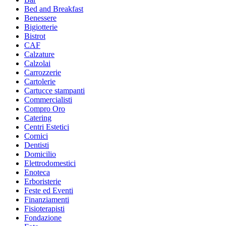
Bed and Breakfast
Benessere
Bigiotterie
Bistrot
CAF
Calzature
Calzolai
Carrozzerie
Cartolerie
Cartucce stampanti
Commercialisti
Compro Oro
Catering
Centri Estetici
Cornici
Dentisti
Domicilio
Elettrodomestici
Enoteca
Erboristerie
Feste ed Eventi
Finanziamenti
Fisioterapisti
Fondazione