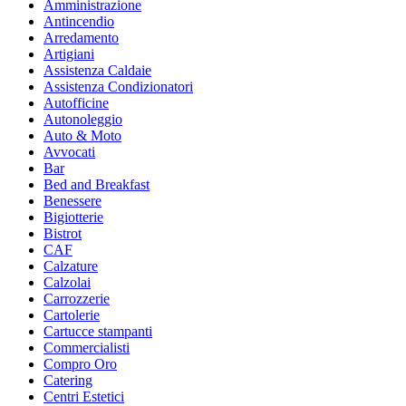
Amministrazione
Antincendio
Arredamento
Artigiani
Assistenza Caldaie
Assistenza Condizionatori
Autofficine
Autonoleggio
Auto & Moto
Avvocati
Bar
Bed and Breakfast
Benessere
Bigiotterie
Bistrot
CAF
Calzature
Calzolai
Carrozzerie
Cartolerie
Cartucce stampanti
Commercialisti
Compro Oro
Catering
Centri Estetici