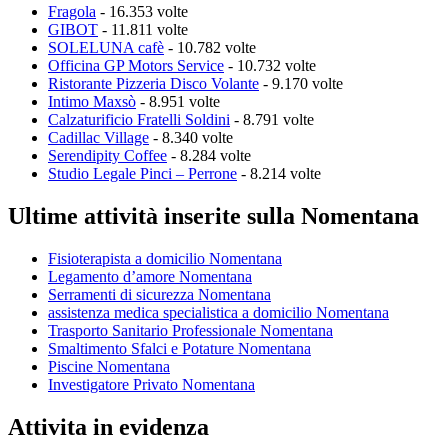
Fragola
- 16.353 volte
GIBOT
- 11.811 volte
SOLELUNA cafè
- 10.782 volte
Officina GP Motors Service
- 10.732 volte
Ristorante Pizzeria Disco Volante
- 9.170 volte
Intimo Maxsò
- 8.951 volte
Calzaturificio Fratelli Soldini
- 8.791 volte
Cadillac Village
- 8.340 volte
Serendipity Coffee
- 8.284 volte
Studio Legale Pinci – Perrone
- 8.214 volte
Ultime attività inserite sulla Nomentana
Fisioterapista a domicilio Nomentana
Legamento d’amore Nomentana
Serramenti di sicurezza Nomentana
assistenza medica specialistica a domicilio Nomentana
Trasporto Sanitario Professionale Nomentana
Smaltimento Sfalci e Potature Nomentana
Piscine Nomentana
Investigatore Privato Nomentana
Attivita in evidenza