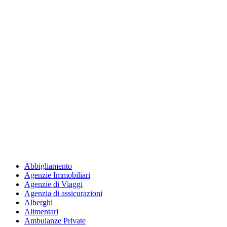
Abbigliamento
Agenzie Immobiliari
Agenzie di Viaggi
Agenzia di assicurazioni
Alberghi
Alimentari
Ambulanze Private