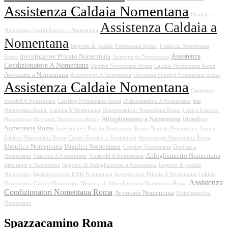
Assistenza Caldaia Nomentana
Dentisti a
Assistenza Caldaia a
Nomentana
Centri Estetici a Nomentana
Nomentana
Imprese di pulizie Nomentana Roma
Traslochi Nomentana
Assistenza
Investigatore Privato Nomentana
Roma
Autospurgo Nomentana
Condizionatore A Nomentana
Dentisti Nomentana Roma
Caldaia Nomentana Roma
Avvocato a Nomentana
Autospurgo A Nomentana
Onoranze Funebri Nomentana Roma
Assistenza Caldaie Nomentana
Onoranze
Funebri A Nomentana
Catering Nomentana Roma
Disinfestazioni A Nomentana
Bar
Nomentana Roma.
Caldaia A Nomentana
Disinfestazioni Nomentana Roma
Centro Estetico
Abbigliamento a Nomentana
Idraulico
Nomentana
Ristoranti Nomentana Roma
Nomentana Roma
Investigatore Privato Nomentana Roma
Dentista Nomentana
Centro
Estetico Nomentana Roma
Centro Estetico a Nomentana
Autospurgo Nomentana Roma
Idraulico Nomentana
Idraulici Nomentana
Catering Nomentana
Dentista a
Abbigliamento Nomentana
Nomentana
Trasloco A Nomentana
Traslochi A Nomentana
Ristorante a Nomentana
Negozio di Abbigliamento a Nomentana
Imprese di pulizie
Nomentana
Ristrutturazione Edile Nomentana
Investigatore Privato A Nomentana
Caldaie
Assistenza
Nomentana
Caldaia Nomentana
Negozio di Abbigliamento Nomentana Roma
Condizionatori Nomentana Roma
Avvocato Nomentana
Disinfestazioni
Nomentana
Spazzacamino Roma