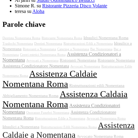
Al jariri
su
Studio Odontoiatrico Bellucci
Simone R.
su
Ristorante Pizzeria Disco Volante
teresa
su
Aloha
Parole chiave
Idraulici Nomentana Roma
Dentista Nomentana Roma
Ristorante Nomentana Roma
Idraulico a
Traslochi Nomentana
Dentisti Nomentana
Ristrutturazioni Edili a Nomentana
Nomentana
Ristoranti a Nomentana
Catering a Nomentana
Bar Nomentana
Bar a
Assistenza Condizionatori a
Nomentana
Centri estetici Nomentana Roma
Nomentana
Ristoranti Nomentana
Ristorante Nomentana
Avvocati a Nomentana
Assistenza Condizionatore Nomentana
Avvocati Nomentana
Ristrutturazione Edile
Assistenza Caldaie
Nomentana Roma
Nomentana Roma
Ristrutturazioni edili Nomentana
Assistenza Caldaia
Abbigliamento Nomentana Roma
Nomentana Roma
Assistenza Condizionatori
Nomentana
Assistenza Condizionatore
Onoranze Funebri Nomentana
Nomentana Roma
Ristrutturazione Edile a Nomentana
Avvocati Nomentana Roma
Assistenza
Idraulici a Nomentana
Ristrutturazioni Edili Nomentana Roma
Caldaie a Nomentana
Avvocato Nomentana Roma