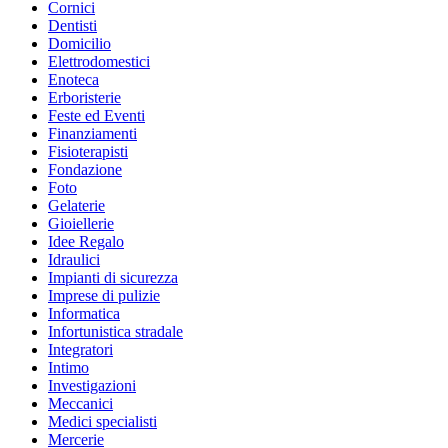
Cornici
Dentisti
Domicilio
Elettrodomestici
Enoteca
Erboristerie
Feste ed Eventi
Finanziamenti
Fisioterapisti
Fondazione
Foto
Gelaterie
Gioiellerie
Idee Regalo
Idraulici
Impianti di sicurezza
Imprese di pulizie
Informatica
Infortunistica stradale
Integratori
Intimo
Investigazioni
Meccanici
Medici specialisti
Mercerie