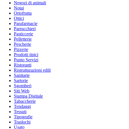
Negozi di animali
Notai
Ortofrutta
Ottici
Parafarmacie
Parrucchieri
Pasticcerie
Pelletterie
Pescherie
Pizzerie
Prodotti tipici
Punto Servizi
Ristoranti
Ristrutturazioni edili
Sanitarie
Sartorie
Sgomberi
Siti Web
Stampa Digitale
Tabaccherie
Tendaggi
Tessuti
Tipografie
Traslochi
Usato