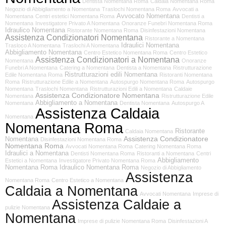
Dentista Nomentana Roma
Caldaia Nomentana Roma
Negozio di Abbigliamento a Nomentana
Traslochi Nomentana Roma
Avvocati a
Avvocato Nomentana
Nomentana
Centri estetici Nomentana Roma
Dentisti a
Nomentana
Investigatore Privato A Nomentana
Onoranze Funebri Nomentana Roma
Idraulico Nomentana
Ristorante Nomentana Roma
Disinfestazioni Nomentana
Assistenza Condizionatori Nomentana
Ristorante a Nomentana
Idraulici Nomentana
Trasloco A Nomentana
Traslochi A Nomentana
Abbigliamento Nomentana
Centro Estetico Nomentana Roma
Centro Estetico
Assistenza Condizionatori a Nomentana
Nomentana
Onoranze
Funebri A Nomentana
Catering a Nomentana
Dentista a Nomentana
Ristrutturazione
Ristrutturazioni edili Nomentana
Edile Nomentana Roma
Ristoranti Nomentana
Roma
Ristrutturazione Edile a Nomentana
Autospurgo Nomentana Roma
Autospurgo
Nomentana
Traslochi Nomentana
Ristrutturazioni Edili a Nomentana
Caldaie
Assistenza Condizionatore Nomentana
Nomentana
Ristrutturazione Edile
Abbigliamento a Nomentana
Nomentana
Dentista Nomentana
Autospurgo A
Assistenza Caldaia
Nomentana
Nomentana Roma
Ristorante
Caldaia Nomentana
Assistenza Condizionatore
Nomentana
Disinfestazioni Nomentana Roma
Nomentana Roma
Avvocati Nomentana Roma
Catering Nomentana Roma
Idraulici a Nomentana
Dentisti Nomentana Roma
Ristoranti a Nomentana
Centri
Abbigliamento
Estetici a Nomentana
Investigatore Privato Nomentana Roma
Nomentana Roma
Idraulico Nomentana Roma
Negozio di Abbigliamento
Assistenza
Nomentana Roma
Centro Estetico a Nomentana
Caldaia a Nomentana
Avvocati Nomentana
Imprese di
Assistenza Caldaie a
pulizie Nomentana
Nomentana
Imprese di pulizie Nomentana Roma
Disinfestazioni A