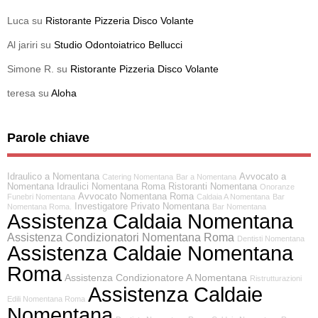
Luca
su
Ristorante Pizzeria Disco Volante
Al jariri
su
Studio Odontoiatrico Bellucci
Simone R.
su
Ristorante Pizzeria Disco Volante
teresa
su
Aloha
Parole chiave
Idraulico a Nomentana
Avvocato a
Catering Nomentana
Bar a Nomentana
Nomentana
Idraulici Nomentana Roma
Ristoranti Nomentana
Onoranze
Avvocato Nomentana Roma
Funebri Nomentana
Caldaia A Nomentana
Bar
Investigatore Privato Nomentana
Nomentana Roma.
Bar Nomentana
Assistenza Caldaia Nomentana
Assistenza Condizionatori Nomentana Roma
Dentisti Nomentana
Assistenza Caldaie Nomentana
Roma
Assistenza Condizionatore A Nomentana
Ristrutturazioni
Assistenza Caldaie
Edili Nomentana Roma
Nomentana